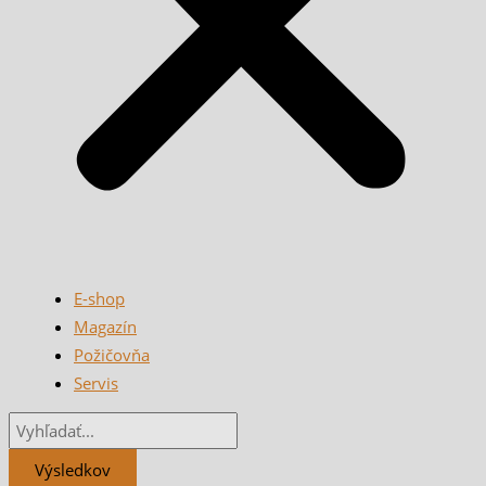
E-shop
Magazín
Požičovňa
Servis
Výsledkov