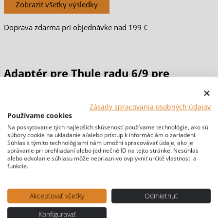
Zobraziť všetky výsledky
Doprava zdarma pri objednávke nad 199 €
Adaptér pre Thule radu 6/9 pre
Crafter/Sprinter
Zásady spracovania osobných údajov
Používame cookies
Domov
/
PRESTAVBY & MATERIÁLY
/
DOPLNKY pre Sprinter,
Na poskytovanie tých najlepších skúseností používame technológie, ako sú
súbory cookie na ukladanie a/alebo prístup k informáciám o zariadení.
Crafter, Master, Movano
/ Adaptér pre Thule radu 6/9 pre
Súhlas s týmito technológiami nám umožní spracovávať údaje, ako je
Crafter/Sprinter
správanie pri prehliadaní alebo jedinečné ID na tejto stránke. Nesúhlas
alebo odvolanie súhlasu môže nepriaznivo ovplyvniť určité vlastnosti a
[br-wapl-all]
funkcie.
Akceptovať všetky
Odmietnuť
Konfigurovať