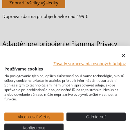
Zobraziť všetky výsledky
Doprava zdarma pri objednávke nad 199 €
Adaptér pre pripojenie Fiamma Privacy
Room CS Light na F35Pro
Zásady spracovania osobných údajov
Používame cookies
Domov
/
MARKÍZY & STANY
/
STANY
/
Predstany
/ Adaptér pre
Na poskytovanie tých najlepších skúseností používame technológie, ako sú
súbory cookie na ukladanie a/alebo prístup k informáciám o zariadení.
pripojenie Fiamma Privacy Room CS Light na F35Pro
Súhlas s týmito technológiami nám umožní spracovávať údaje, ako je
[br-wapl-all]
správanie pri prehliadaní alebo jedinečné ID na tejto stránke. Nesúhlas
alebo odvolanie súhlasu môže nepriaznivo ovplyvniť určité vlastnosti a
funkcie.
Akceptovať všetky
Odmietnuť
Konfigurovať