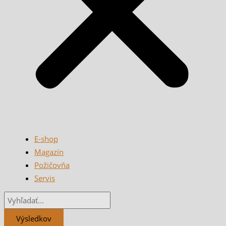
E-shop
Magazín
Požičovňa
Servis
Výsledkov