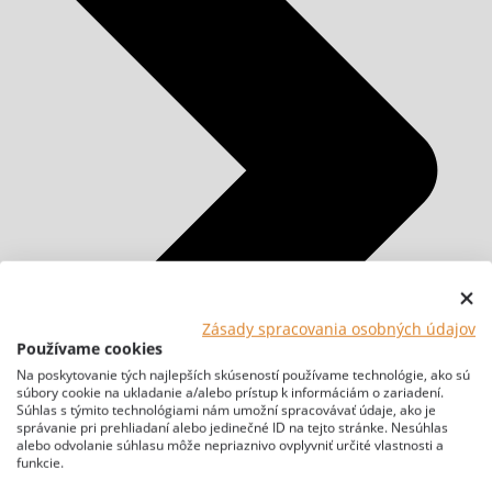
Zásady spracovania osobných údajov
Používame cookies
Na poskytovanie tých najlepších skúseností používame technológie, ako sú
súbory cookie na ukladanie a/alebo prístup k informáciám o zariadení.
Súhlas s týmito technológiami nám umožní spracovávať údaje, ako je
správanie pri prehliadaní alebo jedinečné ID na tejto stránke. Nesúhlas
alebo odvolanie súhlasu môže nepriaznivo ovplyvniť určité vlastnosti a
funkcie.