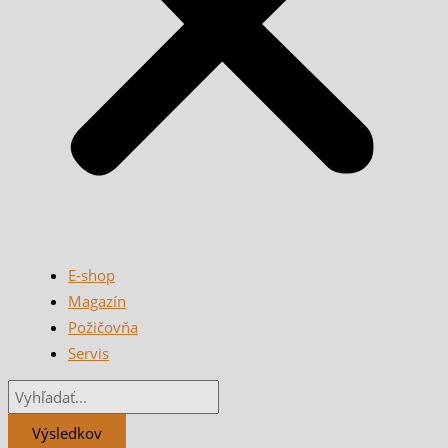
E-shop
Magazín
Požičovňa
Servis
Výsledkov