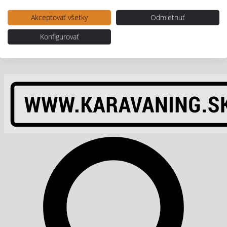
Akceptovať všetky
Odmietnuť
Konfigurovať