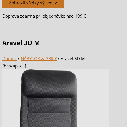
Zobraziť všetky výsledky
Doprava zdarma pri objednávke nad 199 €
Aravel 3D M
Domov
/
NÁBYTOK & GRILY
/ Aravel 3D M
[br-wapl-all]