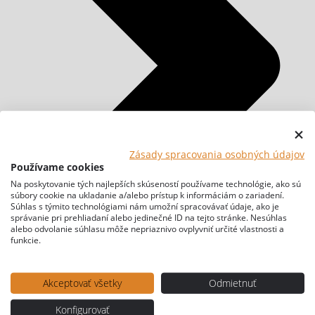
Zásady spracovania osobných údajov
Používame cookies
Na poskytovanie tých najlepších skúseností používame technológie, ako sú
súbory cookie na ukladanie a/alebo prístup k informáciám o zariadení.
Súhlas s týmito technológiami nám umožní spracovávať údaje, ako je
správanie pri prehliadaní alebo jedinečné ID na tejto stránke. Nesúhlas
alebo odvolanie súhlasu môže nepriaznivo ovplyvniť určité vlastnosti a
funkcie.
Akceptovať všetky
Odmietnuť
Konfigurovať