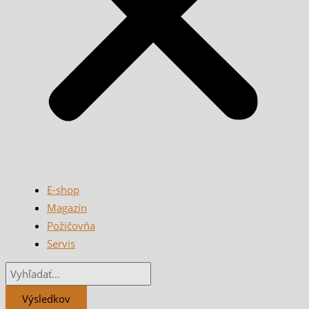
E-shop
Magazín
Požičovňa
Servis
Výsledkov