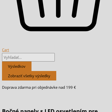
Cart
Výsledkov
Zobraziť všetky výsledky
Doprava zdarma pri objednávke nad 199 €
Bočné panely s LED osvetlením pre