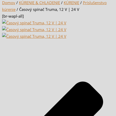
Domov
/
KÚRENIE & CHLADENIE
/
KÚRENIE
/
Príslušenstvo
kúrenie
/ Časový spínač Truma, 12 V | 24 V
[br-wapl-all]