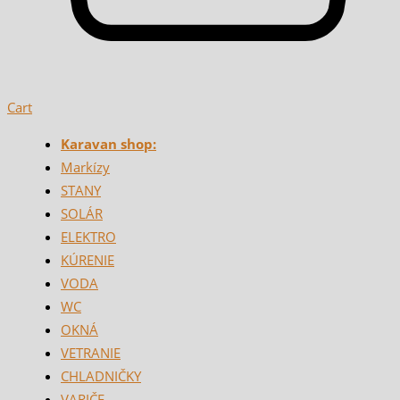
Cart
Karavan shop:
Markízy
STANY
SOLÁR
ELEKTRO
KÚRENIE
VODA
WC
OKNÁ
VETRANIE
CHLADNIČKY
VARIČE