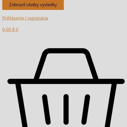
Zobraziť všetky výsledky
Prihlásenie / registrácia
0,00
€
0