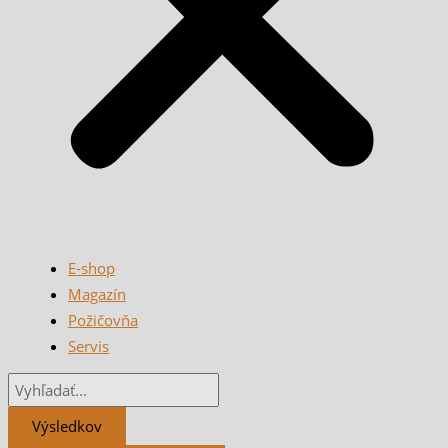
E-shop
Magazín
Požičovňa
Servis
Výsledkov