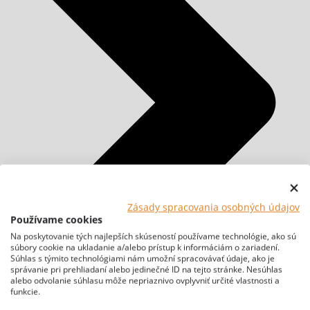
Zásady spracovania osobných údajov
Používame cookies
Na poskytovanie tých najlepších skúseností používame technológie, ako sú
súbory cookie na ukladanie a/alebo prístup k informáciám o zariadení.
Súhlas s týmito technológiami nám umožní spracovávať údaje, ako je
správanie pri prehliadaní alebo jedinečné ID na tejto stránke. Nesúhlas
alebo odvolanie súhlasu môže nepriaznivo ovplyvniť určité vlastnosti a
funkcie.