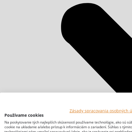
Zásady spracovania osobných 
Používame cookies
Na poskytovanie tých najlepších skúseností používame technológie, ako sú sú
cookie na ukladanie a/alebo prístup k informáciám o zariadení. Súhlas s týmit
technológiami nám umožní spracovávať údaje, ako je správanie pri prehliadan