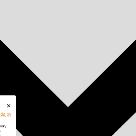
údajov
bory
o
í