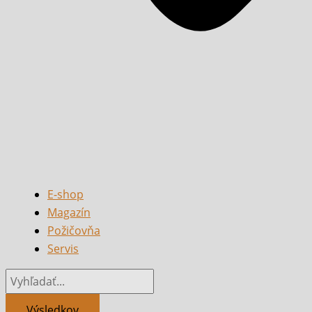
E-shop
Magazín
Požičovňa
Servis
Výsledkov