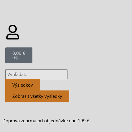
Cart
0,00
€
0
Search
...
Výsledkov
Zobraziť všetky výsledky
Doprava zdarma pri objednávke nad 199 €