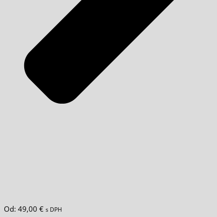
Od:
49,00
€
s DPH