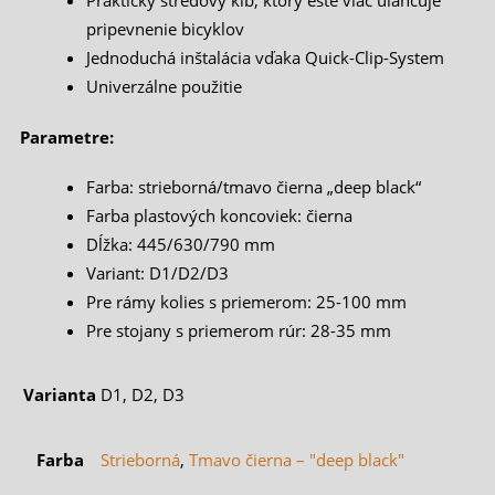
Praktický stredový kĺb, ktorý ešte viac uľahčuje
pripevnenie bicyklov
Jednoduchá inštalácia vďaka Quick-Clip-System
Univerzálne použitie
Parametre:
Farba: strieborná/tmavo čierna „deep black“
Farba plastových koncoviek: čierna
Dĺžka: 445/630/790 mm
Variant: D1/D2/D3
Pre rámy kolies s priemerom: 25-100 mm
Pre stojany s priemerom rúr: 28-35 mm
Varianta
D1, D2, D3
Farba
Strieborná
,
Tmavo čierna – "deep black"