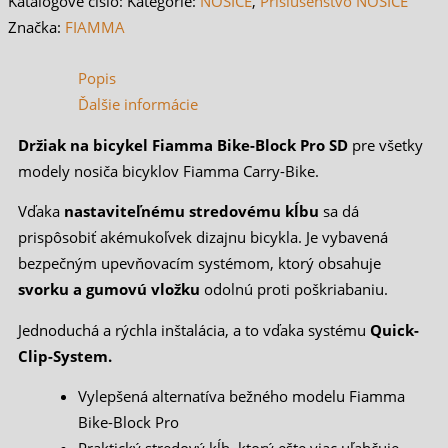
Katalogové číslo:
Kategórie:
NOSIČE
,
Príslušenstvo NOSIČE
Značka:
FIAMMA
Popis
Ďalšie informácie
Držiak na bicykel Fiamma Bike-Block Pro SD
pre všetky
modely nosiča bicyklov Fiamma Carry-Bike.
Vďaka
nastaviteľnému stredovému kĺbu
sa dá
prispôsobiť akémukoľvek dizajnu bicykla. Je vybavená
bezpečným upevňovacím systémom, ktorý obsahuje
svorku a gumovú vložku
odolnú proti poškriabaniu.
Jednoduchá a rýchla inštalácia, a to vďaka systému
Quick-
Clip-System.
Vylepšená alternatíva bežného modelu Fiamma
Bike-Block Pro