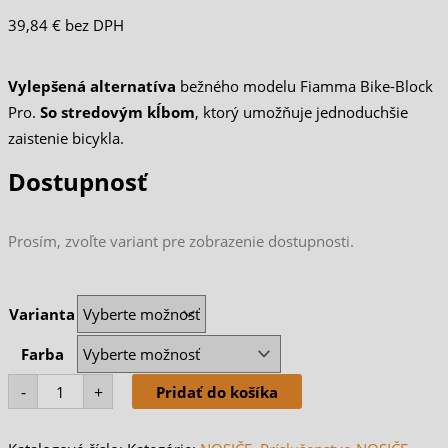
39,84
€
bez DPH
Vylepšená alternatíva
bežného modelu Fiamma Bike-Block
Pro.
So stredovým kĺbom
, ktorý umožňuje jednoduchšie
zaistenie bicykla.
Dostupnosť
Prosím, zvoľte variant pre zobrazenie dostupnosti.
množstvo
Varianta
Držiak
na
bicykel
Farba
Fiamma
Bike-
Block
-
+
Pridať do košíka
Pro
S
D