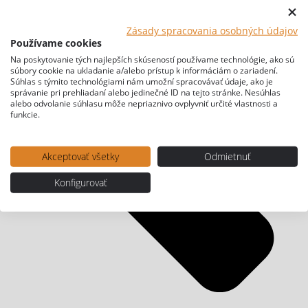
Zásady spracovania osobných údajov
Používame cookies
Na poskytovanie tých najlepších skúseností používame technológie, ako sú
súbory cookie na ukladanie a/alebo prístup k informáciám o zariadení.
Súhlas s týmito technológiami nám umožní spracovávať údaje, ako je
správanie pri prehliadaní alebo jedinečné ID na tejto stránke. Nesúhlas
alebo odvolanie súhlasu môže nepriaznivo ovplyvniť určité vlastnosti a
funkcie.
Akceptovať všetky
Odmietnuť
Konfigurovať