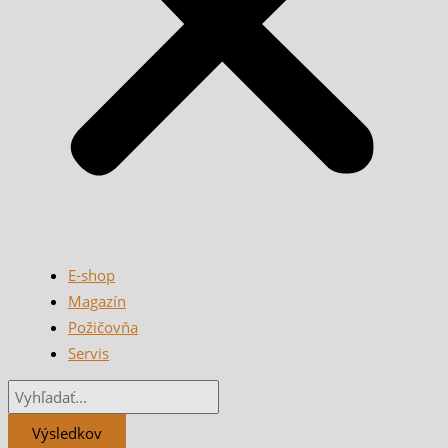
E-shop
Magazín
Požičovňa
Servis
Výsledkov