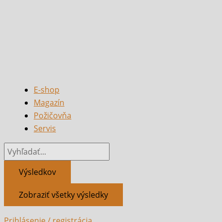
E-shop
Magazín
Požičovňa
Servis
Výsledkov
Zobraziť všetky výsledky
Prihlásenie / registrácia