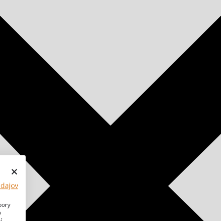
údajov
bory
o
í