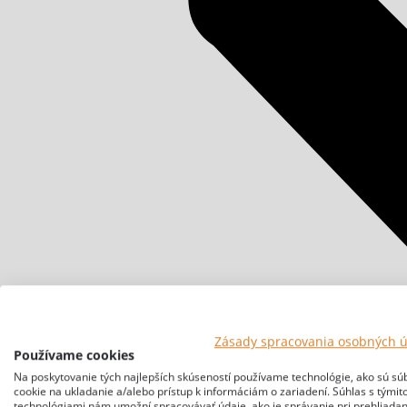
Zásady spracovania osobných 
Používame cookies
Na poskytovanie tých najlepších skúseností používame technológie, ako sú sú
cookie na ukladanie a/alebo prístup k informáciám o zariadení. Súhlas s týmit
technológiami nám umožní spracovávať údaje, ako je správanie pri prehliadan