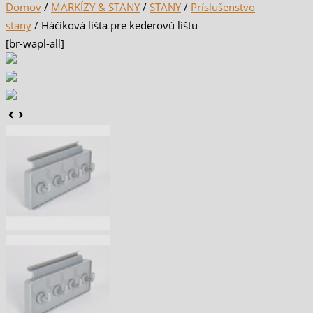
Domov
/
MARKÍZY & STANY
/
STANY
/
Príslušenstvo
stany
/ Háčiková lišta pre kederovú lištu
[br-wapl-all]