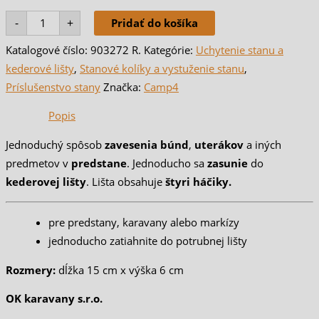
-
+
Pridať do košíka
Katalogové číslo:
903272 R.
Kategórie:
Uchytenie stanu a
kederové lišty
,
Stanové kolíky a vystuženie stanu
,
Príslušenstvo stany
Značka:
Camp4
Popis
Jednoduchý spôsob
zavesenia búnd
,
uterákov
a iných
predmetov v
predstane
. Jednoducho sa
zasunie
do
kederovej
lišty
. Lišta obsahuje
štyri háčiky.
pre predstany, karavany alebo markízy
jednoducho zatiahnite do potrubnej lišty
Rozmery:
dĺžka 15 cm x výška 6 cm
OK karavany s.r.o.