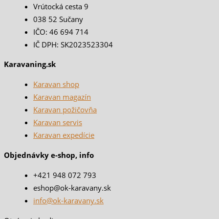
Vrútocká cesta 9
038 52 Sučany
IČO: 46 694 714
IČ DPH: SK2023523304
Karavaning.sk
Karavan shop
Karavan magazín
Karavan požičovňa
Karavan servis
Karavan expedície
Objednávky e-shop, info
+421 948 072 793
eshop@ok-karavany.sk
info@ok-karavany.sk