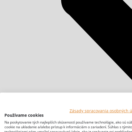
Zásady spracovania osobných 
Používame cookies
Na poskytovanie tých najlepších skúseností používame technológie, ako sú sú
cookie na ukladanie a/alebo prístup k informáciám o zariadení. Súhlas s týmit
technológiami nám umožní spracovávať údaje, ako je správanie pri prehliadan