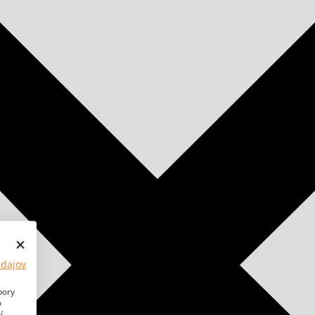
údajov
bory
o
í