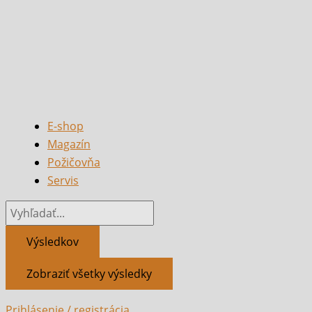
E-shop
Magazín
Požičovňa
Servis
Výsledkov
Zobraziť všetky výsledky
Prihlásenie / registrácia