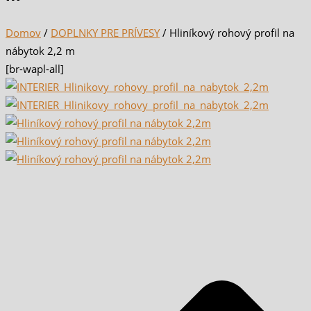
Domov
/
DOPLNKY PRE PRÍVESY
/ Hliníkový rohový profil na
nábytok 2,2 m
[br-wapl-all]