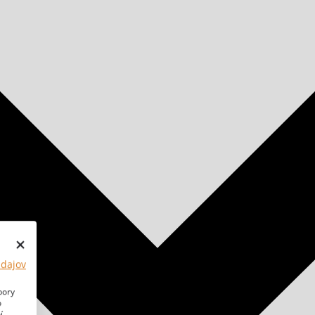
údajov
bory
o
í