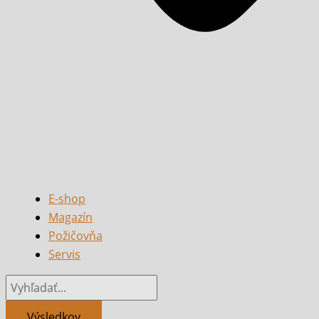
E-shop
Magazín
Požičovňa
Servis
Výsledkov