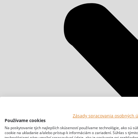
Zásady spracovania osobných 
Používame cookies
Na poskytovanie tých najlepších skúseností používame technológie, ako sú sú
cookie na ukladanie a/alebo prístup k informáciám o zariadení. Súhlas s týmit
technológiami nám umožní spracovávať údaje, ako je správanie pri prehliadan