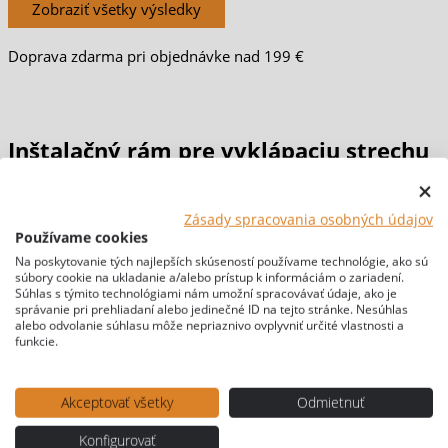
Zobraziť všetky výsledky
Doprava zdarma pri objednávke nad 199 €
Inštalačný rám pre vyklápaciu strechu
pre Hyundai H1
Zásady spracovania osobných údajov
Používame cookies
Domov
/
PRESTAVBY & MATERIÁLY
/
Spacie zdvíhacie
Na poskytovanie tých najlepších skúseností používame technológie, ako sú
súbory cookie na ukladanie a/alebo prístup k informáciám o zariadení.
strechy
/ Inštalačný rám pre vyklápaciu strechu pre Hyundai
Súhlas s týmito technológiami nám umožní spracovávať údaje, ako je
H1
správanie pri prehliadaní alebo jedinečné ID na tejto stránke. Nesúhlas
alebo odvolanie súhlasu môže nepriaznivo ovplyvniť určité vlastnosti a
[br-wapl-all]
funkcie.
Akceptovať všetky
Odmietnuť
Konfigurovať