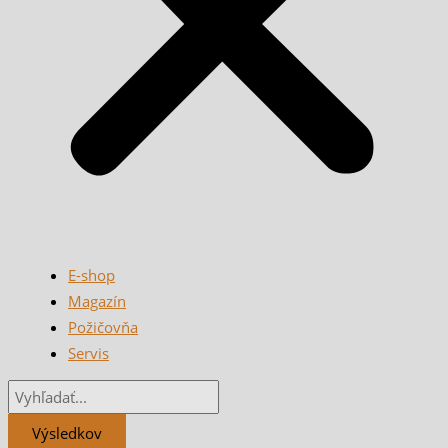
E-shop
Magazín
Požičovňa
Servis
Výsledkov