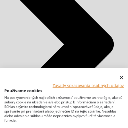
Zásady spracovania osobných údajov
Používame cookies
Na poskytovanie tých najlepších skúseností používame technológie, ako sú
súbory cookie na ukladanie a/alebo prístup k informáciám o zariadení.
Súhlas s týmito technológiami nám umožní spracovávať údaje, ako je
správanie pri prehliadaní alebo jedinečné ID na tejto stránke. Nesúhlas
alebo odvolanie súhlasu môže nepriaznivo ovplyvniť určité vlastnosti a
funkcie.