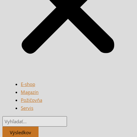
E-shop
Magazín
Požičovňa
Servis
Výsledkov