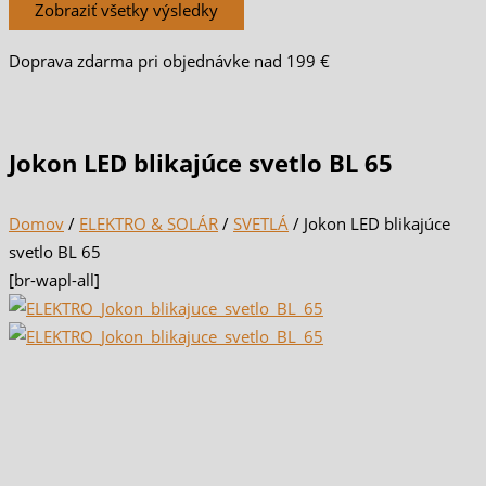
Zobraziť všetky výsledky
Doprava zdarma pri objednávke nad 199 €
Jokon LED blikajúce svetlo BL 65
Domov
/
ELEKTRO & SOLÁR
/
SVETLÁ
/ Jokon LED blikajúce
svetlo BL 65
[br-wapl-all]