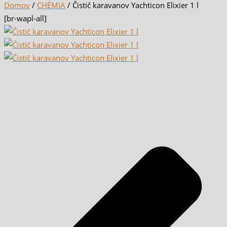
Domov
/
CHÉMIA
/ Čistič karavanov Yachticon Elixier 1 l
[br-wapl-all]