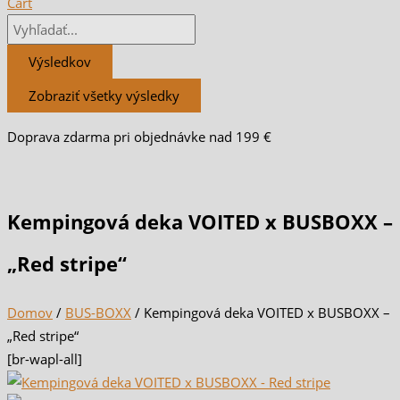
Cart
Výsledkov
Zobraziť všetky výsledky
Doprava zdarma pri objednávke nad 199 €
Kempingová deka VOITED x BUSBOXX –
„Red stripe“
Domov
/
BUS-BOXX
/ Kempingová deka VOITED x BUSBOXX –
„Red stripe“
[br-wapl-all]