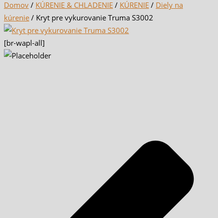
Domov
/
KÚRENIE & CHLADENIE
/
KÚRENIE
/
Diely na
kúrenie
/ Kryt pre vykurovanie Truma S3002
[br-wapl-all]