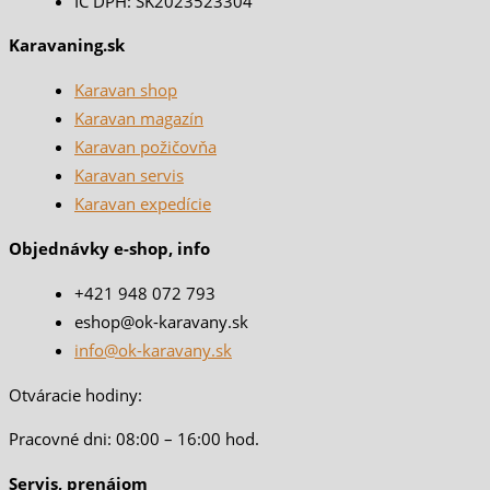
IČ DPH: SK2023523304
Karavaning.sk
Karavan shop
Karavan magazín
Karavan požičovňa
Karavan servis
Karavan expedície
Objednávky e-shop, info
+421 948 072 793
eshop@ok-karavany.sk
info@ok-karavany.sk
Otváracie hodiny:
Pracovné dni: 08:00 – 16:00 hod.
Servis, prenájom