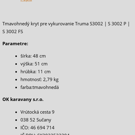
Tmavohnedý k
ryt pre vykurovanie Truma S3002 | S 3002 P |
S 3002 FS
Parametre:
šírka: 48 cm
výška: 51 cm
hrúbka: 11 cm
hmotnosť: 2,79 kg
farba:tmavohnedá
OK karavany s.r.o.
Vrútocká cesta 9
038 52 Sučany
IČO: 46 694 714