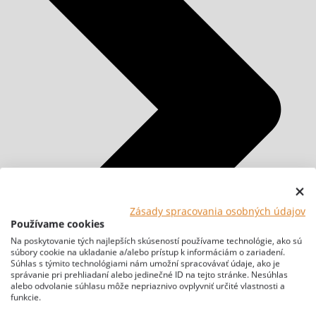
Zásady spracovania osobných údajov
Používame cookies
Na poskytovanie tých najlepších skúseností používame technológie, ako sú
súbory cookie na ukladanie a/alebo prístup k informáciám o zariadení.
Súhlas s týmito technológiami nám umožní spracovávať údaje, ako je
správanie pri prehliadaní alebo jedinečné ID na tejto stránke. Nesúhlas
alebo odvolanie súhlasu môže nepriaznivo ovplyvniť určité vlastnosti a
funkcie.