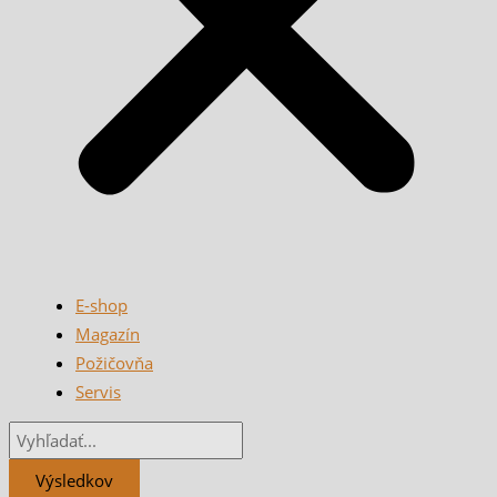
E-shop
Magazín
Požičovňa
Servis
Výsledkov