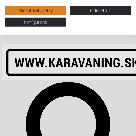
Akceptovať všetky
Odmietnuť
Konfigurovať