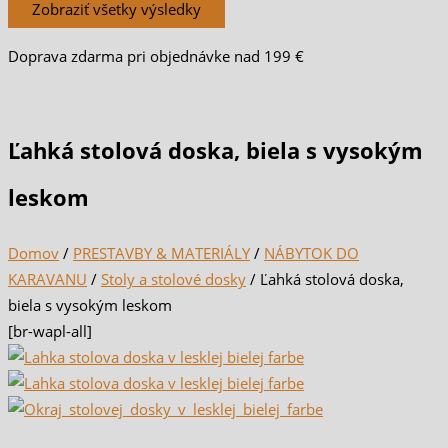
Zobraziť všetky výsledky
Doprava zdarma pri objednávke nad 199 €
Ľahká stolová doska, biela s vysokým
leskom
Domov
/
PRESTAVBY & MATERIÁLY
/
NÁBYTOK DO
KARAVANU
/
Stoly a stolové dosky
/ Ľahká stolová doska,
biela s vysokým leskom
[br-wapl-all]