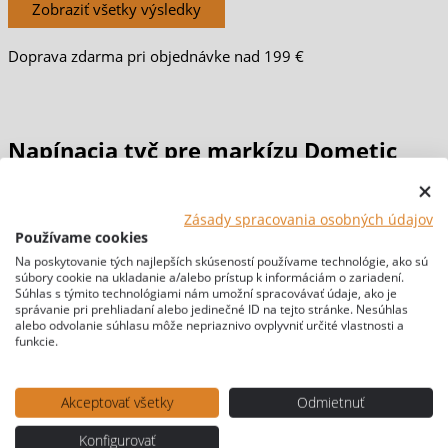
Zobraziť všetky výsledky
Doprava zdarma pri objednávke nad 199 €
Napínacia tyč pre markízu Dometic
Domov
/
MARKÍZY & STANY
/
MARKÍZY
/
Príslušenstvo
Zásady spracovania osobných údajov
markízy
/ Napínacia tyč pre markízu Dometic
Používame cookies
[br-wapl-all]
Na poskytovanie tých najlepších skúseností používame technológie, ako sú
súbory cookie na ukladanie a/alebo prístup k informáciám o zariadení.
Súhlas s týmito technológiami nám umožní spracovávať údaje, ako je
správanie pri prehliadaní alebo jedinečné ID na tejto stránke. Nesúhlas
alebo odvolanie súhlasu môže nepriaznivo ovplyvniť určité vlastnosti a
funkcie.
Akceptovať všetky
Odmietnuť
Konfigurovať