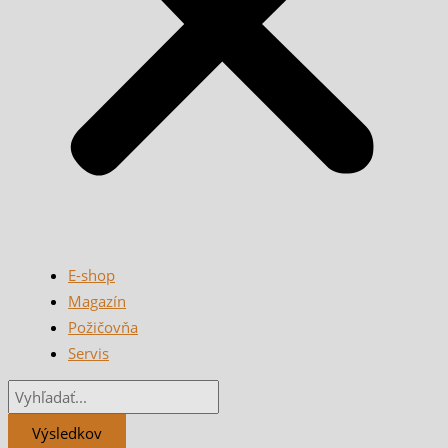
E-shop
Magazín
Požičovňa
Servis
Výsledkov