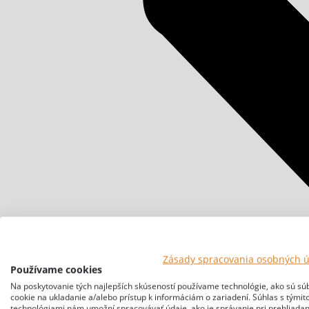
Zásady spracovania osobných 
Používame cookies
Na poskytovanie tých najlepších skúseností používame technológie, ako sú sú
cookie na ukladanie a/alebo prístup k informáciám o zariadení. Súhlas s týmit
technológiami nám umožní spracovávať údaje, ako je správanie pri prehliadan