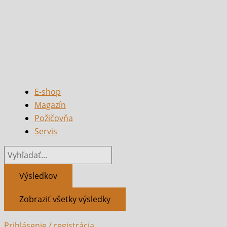
E-shop
Magazín
Požičovňa
Servis
Výsledkov
Zobraziť všetky výsledky
Prihlásenie / registrácia