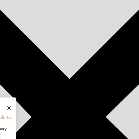
údajov
bory
o
í