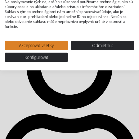
Na poskytovanie tých najlepších skúseností používame technológie, ako sú
súbory cookie na ukladanie a/alebo prístup k informáciám o zariadení.
Súhlas s týmito technológiami nám umožní spracovávať údaje, ako je
správanie pri prehliadaní alebo jedinečné ID na tejto stránke. Nesúhlas
alebo odvolanie súhlasu môže nepriaznivo ovplyvniť určité vlastnosti a
funkcie.
Akceptovať všetky
Odmietnuť
Konfigurovať