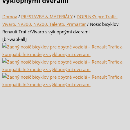
výklopnými dverami
Domov
/
PRESTAVBY & MATERIÁLY
/
DOPLNKY pre Trafic,
Vivaro, NV300, NV200, Talento, Primastar
/ Nosič bicyklov
Renault Trafic/Vivaro s výklopnými dverami
[br-wapl-all]