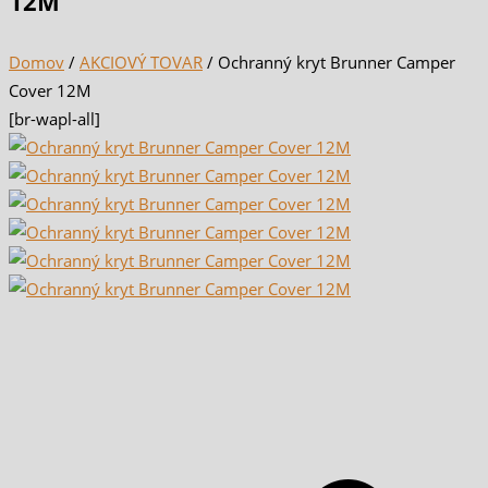
12M
Domov
/
AKCIOVÝ TOVAR
/ Ochranný kryt Brunner Camper
Cover 12M
[br-wapl-all]