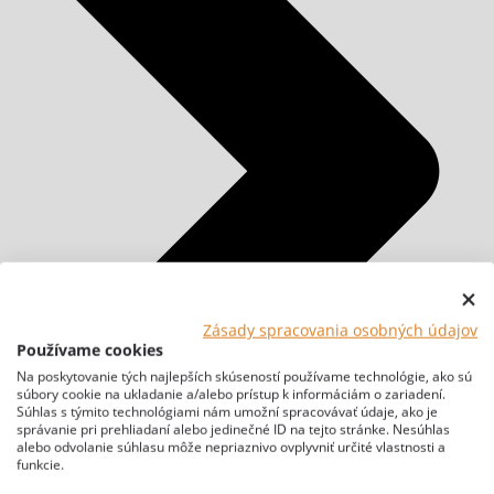
Zásady spracovania osobných údajov
Používame cookies
Na poskytovanie tých najlepších skúseností používame technológie, ako sú
súbory cookie na ukladanie a/alebo prístup k informáciám o zariadení.
Súhlas s týmito technológiami nám umožní spracovávať údaje, ako je
správanie pri prehliadaní alebo jedinečné ID na tejto stránke. Nesúhlas
alebo odvolanie súhlasu môže nepriaznivo ovplyvniť určité vlastnosti a
funkcie.