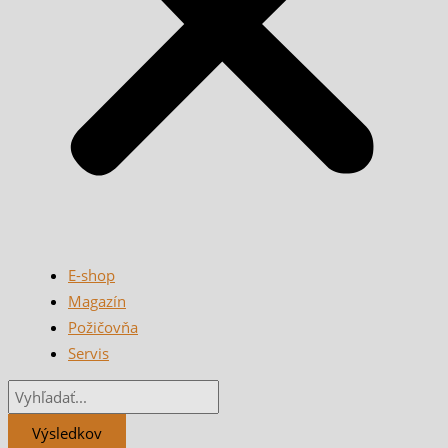
E-shop
Magazín
Požičovňa
Servis
Výsledkov