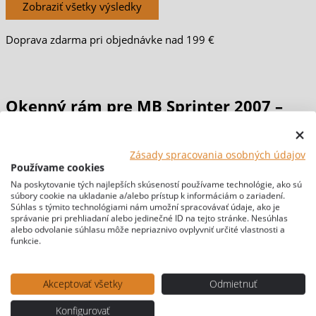
Zobraziť všetky výsledky
Doprava zdarma pri objednávke nad 199 €
Okenný rám pre MB Sprinter 2007 –
2018 (W906) / 2018+ (W907) / VW
Zásady spracovania osobných údajov
Používame cookies
Crafter 2007 – 2017
Na poskytovanie tých najlepších skúseností používame technológie, ako sú
súbory cookie na ukladanie a/alebo prístup k informáciám o zariadení.
Súhlas s týmito technológiami nám umožní spracovávať údaje, ako je
Domov
/
PRESTAVBY & MATERIÁLY
/
NOSNÉ
správanie pri prehliadaní alebo jedinečné ID na tejto stránke. Nesúhlas
KONŠTRUKCIE
/ Okenný rám pre MB Sprinter 2007 – 2018
alebo odvolanie súhlasu môže nepriaznivo ovplyvniť určité vlastnosti a
funkcie.
(W906) / 2018+ (W907) / VW Crafter 2007 – 2017
[br-wapl-all]
Akceptovať všetky
Odmietnuť
Konfigurovať