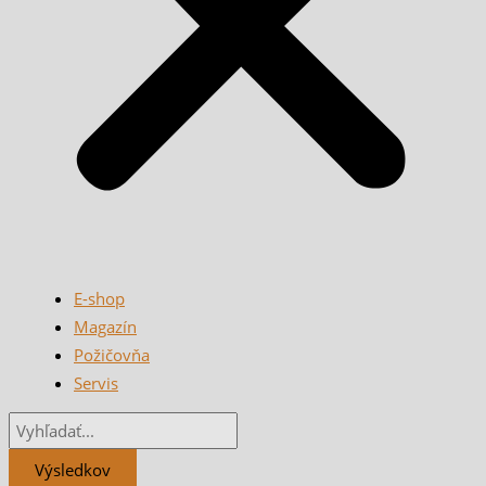
E-shop
Magazín
Požičovňa
Servis
Výsledkov