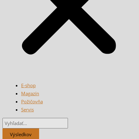
E-shop
Magazín
Požičovňa
Servis
Výsledkov