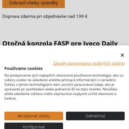
Zobraziť všetky výsledky
Doprava zdarma pri objednávke nad 199 €
Otočná konzola FASP pre Iveco Daily
od 1999
Zásady spracovania osobných údajov
Používame cookies
Domov
/
PRESTAVBY & MATERIÁLY
/
OTOČNÉ
Na poskytovanie tých najlepších skúseností používame technológie, ako sú
súbory cookie na ukladanie a/alebo prístup k informáciám o zariadení.
KONZOLY
/ Otočná konzola FASP pre Iveco Daily od 1999
Súhlas s týmito technológiami nám umožní spracovávať údaje, ako je
[br-wapl-all]
správanie pri prehliadaní alebo jedinečné ID na tejto stránke. Nesúhlas
alebo odvolanie súhlasu môže nepriaznivo ovplyvniť určité vlastnosti a
funkcie.
Akceptovať všetky
Odmietnuť
Konfigurovať