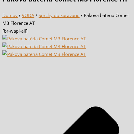
Domov
/
VODA
/
Sprchy do karavanu
/ Páková batéria Comet
M3 Florence AT
[br-wapl-all]