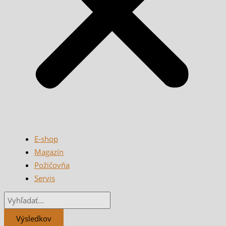
E-shop
Magazín
Požičovňa
Servis
Výsledkov