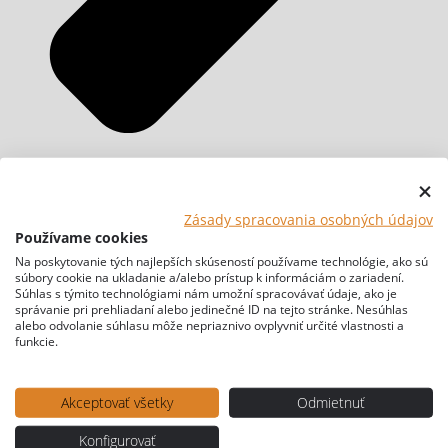
Zásady spracovania osobných údajov
Používame cookies
Na poskytovanie tých najlepších skúseností používame technológie, ako sú
súbory cookie na ukladanie a/alebo prístup k informáciám o zariadení.
Súhlas s týmito technológiami nám umožní spracovávať údaje, ako je
správanie pri prehliadaní alebo jedinečné ID na tejto stránke. Nesúhlas
alebo odvolanie súhlasu môže nepriaznivo ovplyvniť určité vlastnosti a
funkcie.
Akceptovať všetky
Odmietnuť
Konfigurovať