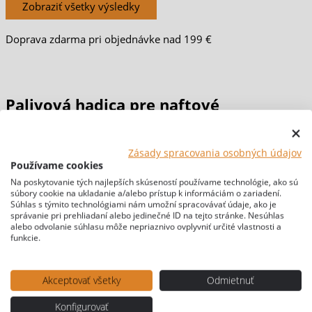
Zobraziť všetky výsledky
Doprava zdarma pri objednávke nad 199 €
Palivová hadica pre naftové
vykurovanie Webasto, Ø 5 mm
Zásady spracovania osobných údajov
Používame cookies
Domov
/
KÚRENIE & CHLADENIE
/
KÚRENIE
/
Príslušenstvo
Na poskytovanie tých najlepších skúseností používame technológie, ako sú
súbory cookie na ukladanie a/alebo prístup k informáciám o zariadení.
kúrenie
/ Palivová hadica pre naftové vykurovanie Webasto, Ø
Súhlas s týmito technológiami nám umožní spracovávať údaje, ako je
5 mm
správanie pri prehliadaní alebo jedinečné ID na tejto stránke. Nesúhlas
alebo odvolanie súhlasu môže nepriaznivo ovplyvniť určité vlastnosti a
[br-wapl-all]
funkcie.
Akceptovať všetky
Odmietnuť
Konfigurovať