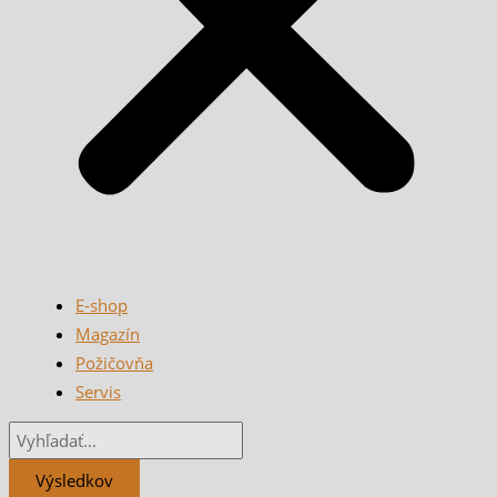
E-shop
Magazín
Požičovňa
Servis
Výsledkov