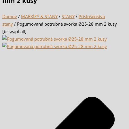
mm 2 kusy
Domov
/
MARKÍZY & STANY
/
STANY
/
Príslušenstvo
stany
/ Pogumovaná potrubná svorka Ø25-28 mm 2 kusy
[br-wapl-all]