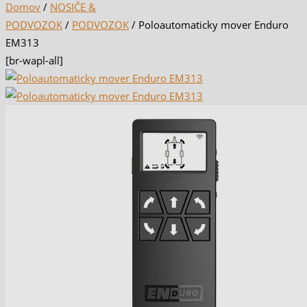
Domov
/
NOSIČE &
PODVOZOK
/
PODVOZOK
/ Poloautomaticky mover Enduro
EM313
[br-wapl-all]