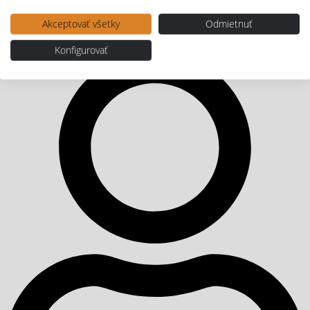
Akceptovať všetky
Odmietnuť
Konfigurovať