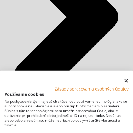
Zásady spracovania osobných údajov
Používame cookies
Na poskytovanie tých najlepších skúseností používame technológie, ako sú
súbory cookie na ukladanie a/alebo prístup k informáciám o zariadení.
Súhlas s týmito technológiami nám umožní spracovávať údaje, ako je
správanie pri prehliadaní alebo jedinečné ID na tejto stránke. Nesúhlas
alebo odvolanie súhlasu môže nepriaznivo ovplyvniť určité vlastnosti a
funkcie.