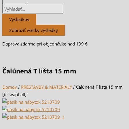
Výsledkov
Zobraziť všetky výsledky
Doprava zdarma pri objednávke nad 199 €
Čalúnená T lišta 15 mm
Domov
/
PRESTAVBY & MATERIÁLY
/ Čalúnená T lišta 15 mm
[br-wapl-all]