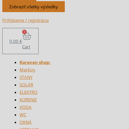
Zobraziť všetky výsledky
Prihlásenie / registrácia
0
0,00
€
Cart
Karavan shop:
Markízy
STANY
SOLÁR
ELEKTRO
KÚRENIE
VODA
WC
OKNÁ