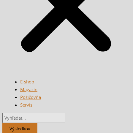
E-shop
Magazín
Požičovňa
Servis
Výsledkov