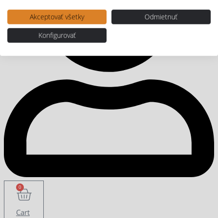
Akceptovať všetky
Odmietnuť
Konfigurovať
0
Cart