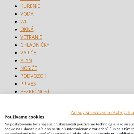
KÚRENIE
VODA
WC
OKNÁ
VETRANIE
CHLADNIČKY
VARIČE
PLYN
NOSIČE
PODVOZOK
PRÍVES
BEZPEČNOSŤ
Zásady spracovania osobných 
Používame cookies
Na poskytovanie tých najlepších skúseností používame technológie, ako sú sú
cookie na ukladanie a/alebo prístup k informáciám o zariadení. Súhlas s týmit
technológiami nám umožní spracovávať údaje, ako je správanie pri prehliadan