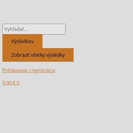
Preskočiť
Search
Search
na
...
...
obsah
Výsledkov
Zobraziť všetky výsledky
Prihlásenie / registrácia
0,00
€
0