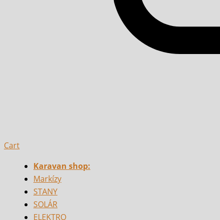
Cart
Karavan shop:
Markízy
STANY
SOLÁR
ELEKTRO