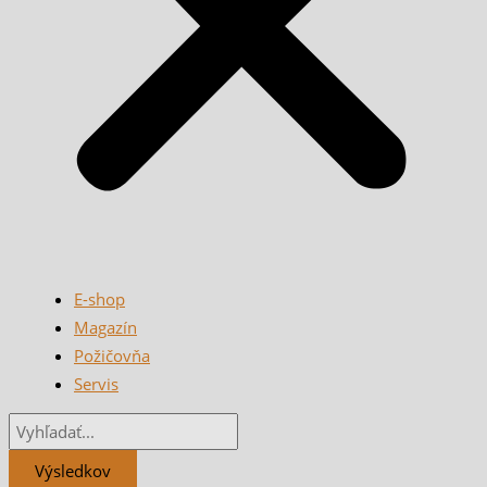
E-shop
Magazín
Požičovňa
Servis
Výsledkov