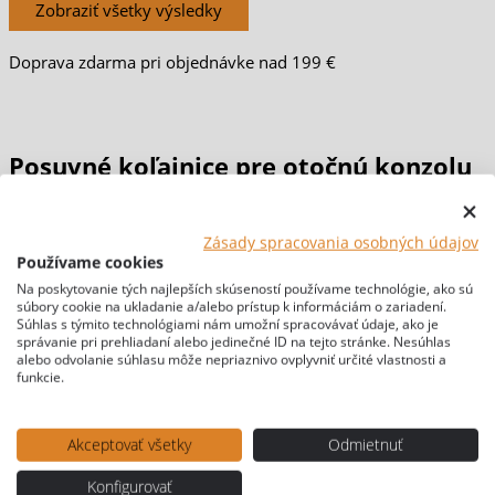
Zobraziť všetky výsledky
Doprava zdarma pri objednávke nad 199 €
Posuvné koľajnice pre otočnú konzolu
pre Ford Tourneo a Transit
Zásady spracovania osobných údajov
Používame cookies
Domov
/
PRESTAVBY & MATERIÁLY
/
DOPLNKY pre Ford
Na poskytovanie tých najlepších skúseností používame technológie, ako sú
súbory cookie na ukladanie a/alebo prístup k informáciám o zariadení.
Transit
/ Posuvné koľajnice pre otočnú konzolu pre Ford
Súhlas s týmito technológiami nám umožní spracovávať údaje, ako je
Tourneo a Transit
správanie pri prehliadaní alebo jedinečné ID na tejto stránke. Nesúhlas
alebo odvolanie súhlasu môže nepriaznivo ovplyvniť určité vlastnosti a
[br-wapl-all]
funkcie.
Akceptovať všetky
Odmietnuť
Konfigurovať