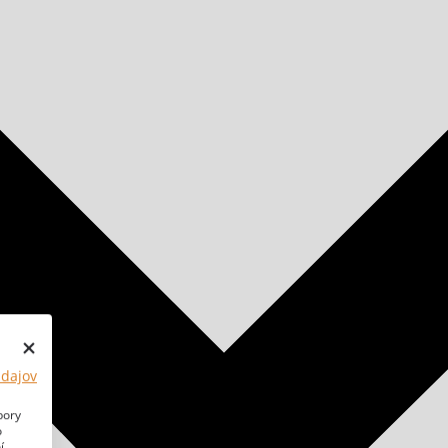
údajov
bory
o
í