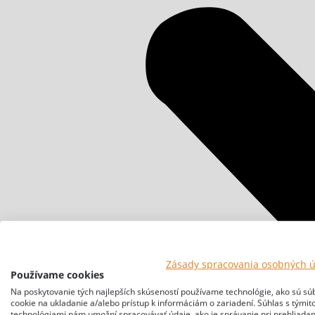
Zásady spracovania osobných 
Používame cookies
Na poskytovanie tých najlepších skúseností používame technológie, ako sú sú
cookie na ukladanie a/alebo prístup k informáciám o zariadení. Súhlas s týmit
technológiami nám umožní spracovávať údaje, ako je správanie pri prehliadan