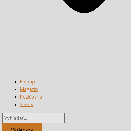
E-shop
Magazín
Požičovňa
Servis
Výsledkov