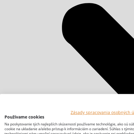
Zásady spracovania osobných 
Používame cookies
Na poskytovanie tých najlepších skúseností používame technológie, ako sú sú
cookie na ukladanie a/alebo prístup k informáciám o zariadení. Súhlas s týmit
technológiami nám umožní spracovávať údaje, ako je správanie pri prehliadan