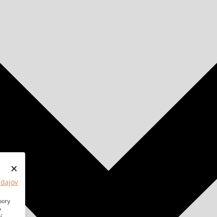
údajov
bory
o
í