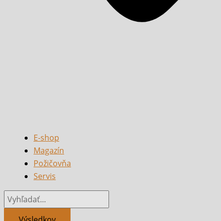
E-shop
Magazín
Požičovňa
Servis
Výsledkov