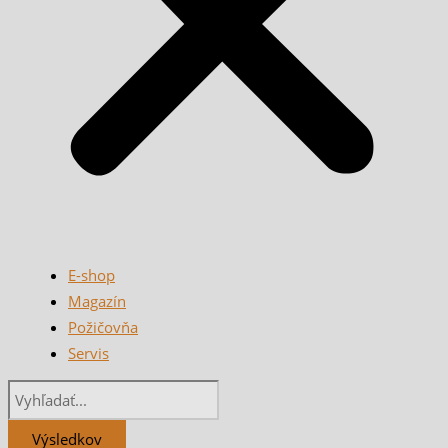
E-shop
Magazín
Požičovňa
Servis
Výsledkov