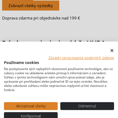
Zobraziť všetky výsledky
Doprava zdarma pri objednávke nad 199 €
množstvo
Príruba na pripojenie nádrže LILIE 1
Príruba
na
pripojenie
nádrže
1/2″
LILIE
Zásady spracovania osobných údajov
1
Používame cookies
1/2"
Na poskytovanie tých najlepších skúseností používame technológie, ako sú
Domov
/
VODA
/
Odtokové systémy
/ Príruba na pripojenie nádrže LILIE
súbory cookie na ukladanie a/alebo prístup k informáciám o zariadení.
1 1/2″
Súhlas s týmito technológiami nám umožní spracovávať údaje, ako je
správanie pri prehliadaní alebo jedinečné ID na tejto stránke. Nesúhlas
[br-wapl-all]
alebo odvolanie súhlasu môže nepriaznivo ovplyvniť určité vlastnosti a
funkcie.
Akceptovať všetky
Odmietnuť
Konfigurovať