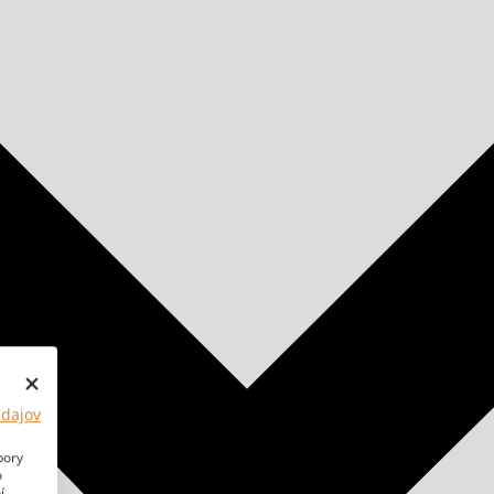
údajov
bory
o
í