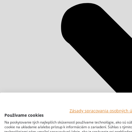
Zásady spracovania osobných 
Používame cookies
Na poskytovanie tých najlepších skúseností používame technológie, ako sú sú
cookie na ukladanie a/alebo prístup k informáciám o zariadení. Súhlas s týmit
technológiami nám umožní spracovávať údaje, ako je správanie pri prehliadan