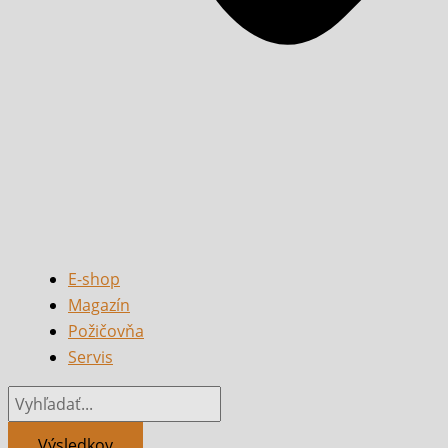
E-shop
Magazín
Požičovňa
Servis
Výsledkov