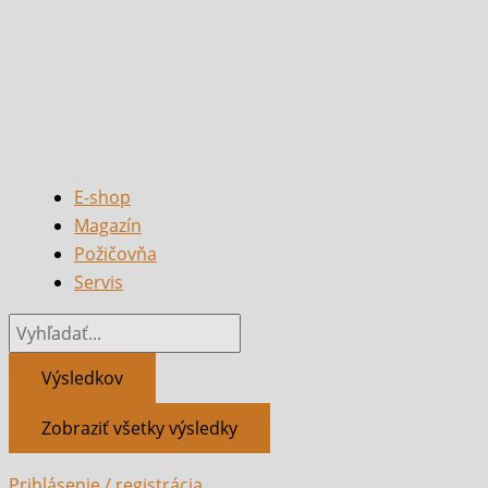
E-shop
Magazín
Požičovňa
Servis
Výsledkov
Zobraziť všetky výsledky
Prihlásenie / registrácia