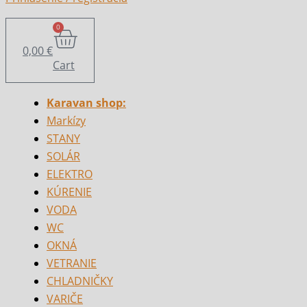
0
0,00
€
Cart
Karavan shop:
Markízy
STANY
SOLÁR
ELEKTRO
KÚRENIE
VODA
WC
OKNÁ
VETRANIE
CHLADNIČKY
VARIČE