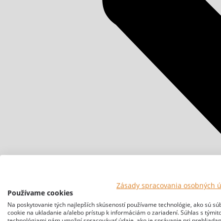
Zásady spracovania osobných 
Používame cookies
Na poskytovanie tých najlepších skúseností používame technológie, ako sú sú
cookie na ukladanie a/alebo prístup k informáciám o zariadení. Súhlas s týmit
technológiami nám umožní spracovávať údaje, ako je správanie pri prehliadan