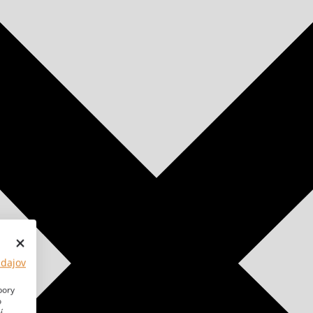
údajov
bory
o
í