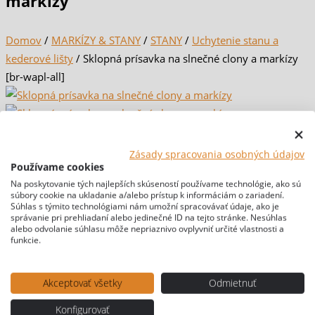
markízy
Domov
/
MARKÍZY & STANY
/
STANY
/
Uchytenie stanu a
kederové lišty
/ Sklopná prísavka na slnečné clony a markízy
[br-wapl-all]
Zásady spracovania osobných údajov
Používame cookies
Na poskytovanie tých najlepších skúseností používame technológie, ako sú
súbory cookie na ukladanie a/alebo prístup k informáciám o zariadení.
Súhlas s týmito technológiami nám umožní spracovávať údaje, ako je
správanie pri prehliadaní alebo jedinečné ID na tejto stránke. Nesúhlas
alebo odvolanie súhlasu môže nepriaznivo ovplyvniť určité vlastnosti a
funkcie.
Akceptovať všetky
Odmietnuť
Konfigurovať