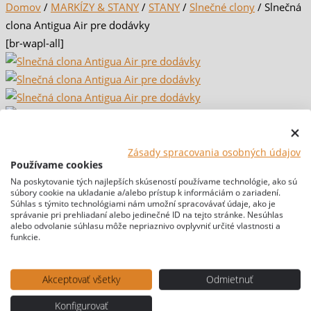
Domov
/
MARKÍZY & STANY
/
STANY
/
Slnečné clony
/ Slnečná
clona Antigua Air pre dodávky
[br-wapl-all]
Zásady spracovania osobných údajov
Používame cookies
Na poskytovanie tých najlepších skúseností používame technológie, ako sú
súbory cookie na ukladanie a/alebo prístup k informáciám o zariadení.
Súhlas s týmito technológiami nám umožní spracovávať údaje, ako je
správanie pri prehliadaní alebo jedinečné ID na tejto stránke. Nesúhlas
alebo odvolanie súhlasu môže nepriaznivo ovplyvniť určité vlastnosti a
funkcie.
Akceptovať všetky
Odmietnuť
Konfigurovať