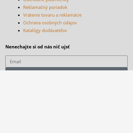
Reklamačný poriadok
Vrátenie tovaru a reklamácie
Ochrana osobných údajov
Katalógy dodávateľov
Nenechajte si od nás nič ujsť
Email
Prihlásiť sa k odberu
© OK karavany, 2026 | Všetky práva vyhradené
F
Y
I
a
o
n