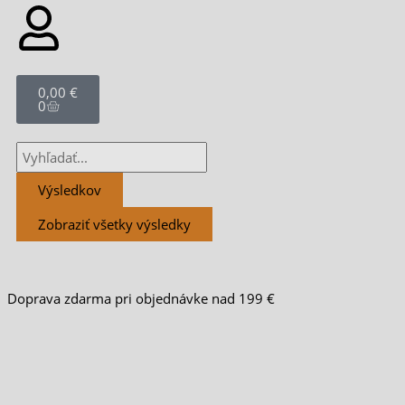
Cart
0,00
€
0
Search
...
Výsledkov
Zobraziť všetky výsledky
Doprava zdarma pri objednávke nad 199 €