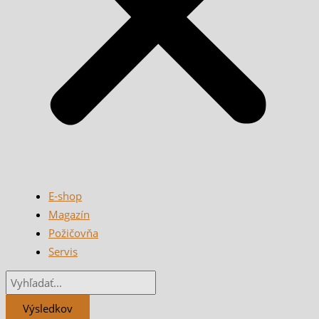
E-shop
Magazín
Požičovňa
Servis
Výsledkov