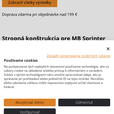
Zobraziť všetky výsledky
Doprava zdarma pri objednávke nad 199 €
Stropná konštrukcia pre MB Sprinter
2007 – 2018 (W906) / 2018+ (W907) / VW
Zásady spracovania osobných údajov
Používame cookies
Crafter 2007 – 2017
Na poskytovanie tých najlepších skúseností používame technológie, ako sú
súbory cookie na ukladanie a/alebo prístup k informáciám o zariadení.
Súhlas s týmito technológiami nám umožní spracovávať údaje, ako je
Domov
/
PRESTAVBY & MATERIÁLY
/
NOSNÉ
správanie pri prehliadaní alebo jedinečné ID na tejto stránke. Nesúhlas
KONŠTRUKCIE
/ Stropná konštrukcia pre MB Sprinter 2007 –
alebo odvolanie súhlasu môže nepriaznivo ovplyvniť určité vlastnosti a
funkcie.
2018 (W906) / 2018+ (W907) / VW Crafter 2007 – 2017
[br-wapl-all]
Akceptovať všetky
Odmietnuť
Konfigurovať