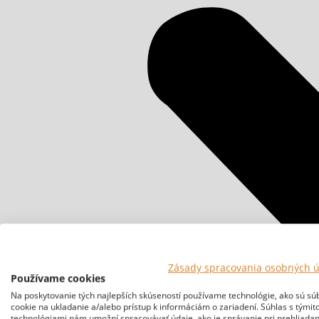
Zásady spracovania osobných 
Používame cookies
Na poskytovanie tých najlepších skúseností používame technológie, ako sú sú
cookie na ukladanie a/alebo prístup k informáciám o zariadení. Súhlas s týmit
technológiami nám umožní spracovávať údaje, ako je správanie pri prehliadan