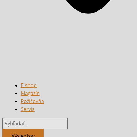
E-shop
Magazín
Požičovňa
Servis
Výsledkov