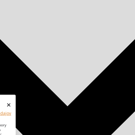
údajov
bory
o
í