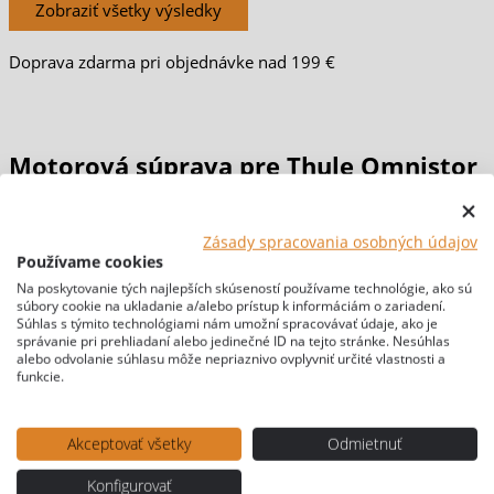
Zobraziť všetky výsledky
Doprava zdarma pri objednávke nad 199 €
Motorová súprava pre Thule Omnistor
9200 s diaľkovým ovládaním
Zásady spracovania osobných údajov
Používame cookies
Domov
/
MARKÍZY & STANY
/
MARKÍZY
/
Príslušenstvo
Na poskytovanie tých najlepších skúseností používame technológie, ako sú
súbory cookie na ukladanie a/alebo prístup k informáciám o zariadení.
markízy
/ Motorová súprava pre Thule Omnistor 9200 s
Súhlas s týmito technológiami nám umožní spracovávať údaje, ako je
diaľkovým ovládaním
správanie pri prehliadaní alebo jedinečné ID na tejto stránke. Nesúhlas
alebo odvolanie súhlasu môže nepriaznivo ovplyvniť určité vlastnosti a
[br-wapl-all]
funkcie.
Akceptovať všetky
Odmietnuť
Konfigurovať