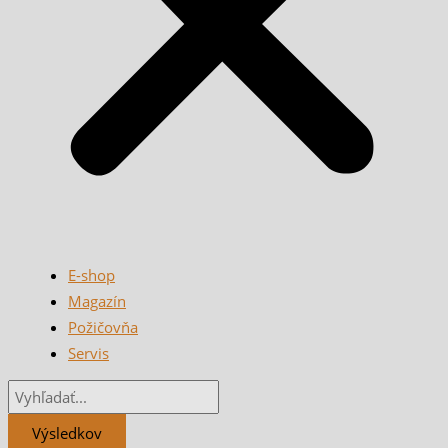
E-shop
Magazín
Požičovňa
Servis
Výsledkov