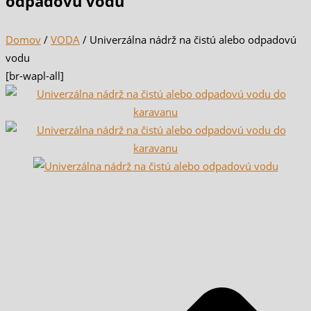
odpadovú vodu
Domov
/
VODA
/ Univerzálna nádrž na čistú alebo odpadovú
vodu
[br-wapl-all]