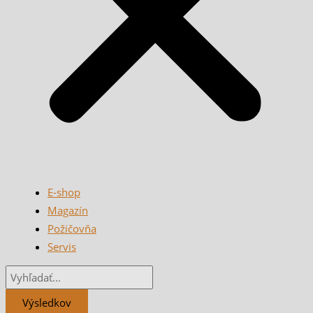
E-shop
Magazín
Požičovňa
Servis
Výsledkov