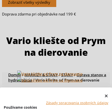
Zobraziť všetky výsledky
Doprava zdarma pri objednávke nad 199 €
Vario kliešte od Prym
na dierovanie
Domov
/
MARKÍZY & STANY
/
STANY
/
Oprava stanov a
hydroizolácia
/ Vario kliešte od Prym na dierovanie
[br-wapl-all]
Zásady spracovania osobných údajov
Používame cookies