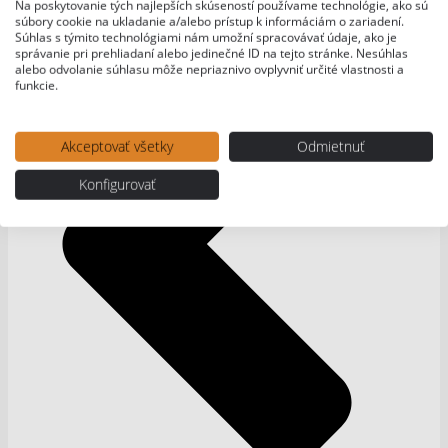
Na poskytovanie tých najlepších skúseností používame technológie, ako sú
súbory cookie na ukladanie a/alebo prístup k informáciám o zariadení.
Súhlas s týmito technológiami nám umožní spracovávať údaje, ako je
správanie pri prehliadaní alebo jedinečné ID na tejto stránke. Nesúhlas
alebo odvolanie súhlasu môže nepriaznivo ovplyvniť určité vlastnosti a
funkcie.
Akceptovať všetky
Odmietnuť
Konfigurovať