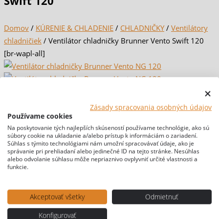
Swift 120
Domov
/
KÚRENIE & CHLADENIE
/
CHLADNIČKY
/
Ventilátory
chladničiek
/ Ventilátor chladničky Brunner Vento Swift 120
[br-wapl-all]
Zásady spracovania osobných údajov
Používame cookies
Na poskytovanie tých najlepších skúseností používame technológie, ako sú
súbory cookie na ukladanie a/alebo prístup k informáciám o zariadení.
Súhlas s týmito technológiami nám umožní spracovávať údaje, ako je
správanie pri prehliadaní alebo jedinečné ID na tejto stránke. Nesúhlas
alebo odvolanie súhlasu môže nepriaznivo ovplyvniť určité vlastnosti a
funkcie.
Akceptovať všetky
Odmietnuť
Konfigurovať