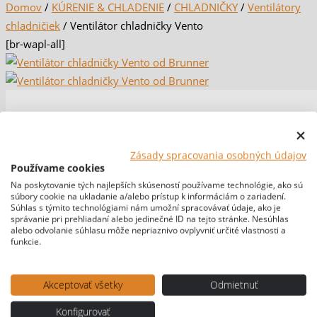
Domov
/
KÚRENIE & CHLADENIE
/
CHLADNIČKY
/
Ventilátory
chladničiek
/ Ventilátor chladničky Vento
[br-wapl-all]
Zásady spracovania osobných údajov
Používame cookies
Na poskytovanie tých najlepších skúseností používame technológie, ako sú
súbory cookie na ukladanie a/alebo prístup k informáciám o zariadení.
Súhlas s týmito technológiami nám umožní spracovávať údaje, ako je
správanie pri prehliadaní alebo jedinečné ID na tejto stránke. Nesúhlas
alebo odvolanie súhlasu môže nepriaznivo ovplyvniť určité vlastnosti a
funkcie.
Akceptovať všetky
Odmietnuť
Konfigurovať