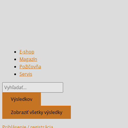
E-shop
Magazín
Požičovňa
Servis
Výsledkov
Zobraziť všetky výsledky
Prihlásenie / registrácia