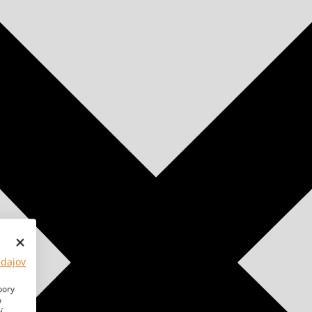
údajov
bory
o
í