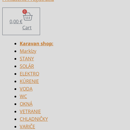
0
0,00
€
Cart
Karavan shop:
Markízy
STANY
SOLÁR
ELEKTRO
KÚRENIE
VODA
WC
OKNÁ
VETRANIE
CHLADNIČKY
VARIČE