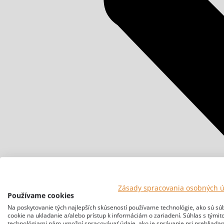
Zásady spracovania osobných 
Používame cookies
Na poskytovanie tých najlepších skúseností používame technológie, ako sú sú
cookie na ukladanie a/alebo prístup k informáciám o zariadení. Súhlas s týmit
technológiami nám umožní spracovávať údaje, ako je správanie pri prehliadan